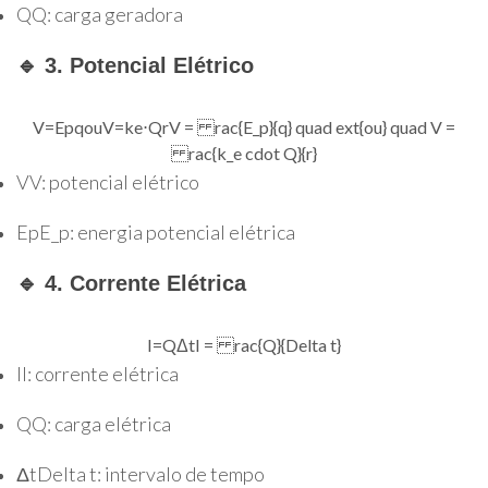
Q
Q
: carga geradora
🔹 3. Potencial Elétrico
V
=
E
p
q
ou
V
=
k
e
⋅
Q
r
V = rac{E_p}{q} quad ext{ou} quad V =
rac{k_e cdot Q}{r}
V
V
: potencial elétrico
E
p
E_p
: energia potencial elétrica
🔹 4. Corrente Elétrica
I
=
Q
Δ
t
I = rac{Q}{Delta t}
I
I
: corrente elétrica
Q
Q
: carga elétrica
Δ
t
Delta t
: intervalo de tempo