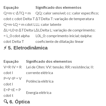
Equação
Significado dos elementos
Q
=
m
⋅
c
⋅
Δ
T
Q = m
Q
Q
: calor sensível;
c
c
: calor específico;
cdot c cdot Delta T
Δ
T
Delta T
: variação de temperatura
Q
=
m
⋅
L
Q = m cdot L
L
L
: calor latente
Δ
L
=
L
0
⋅
α
⋅
Δ
T
Delta L
Δ
L
Delta L
: variação de comprimento;
= L_0 cdot alpha
L
0
L_0
: comprimento inicial;
α
alpha
:
cdot Delta T
coeficiente de dilatação linear
⚡ 5. Eletrodinâmica
Equação
Significado dos elementos
V
=
R
⋅
I
V = R
Lei de Ohm:
V
V
: tensão;
R
R
: resistência;
I
I
:
cdot I
corrente elétrica
P
=
V
⋅
I
P = V
Potência elétrica
cdot I
E
=
P
⋅
t
E = P
Energia elétrica
cdot t
🔍 6. Óptica