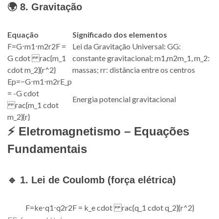
🌍 8. Gravitação
Equação
Significado dos elementos
F
=
G
⋅
m
1
⋅
m
2
r
2
F =
Lei da Gravitação Universal:
G
G
:
G cdot rac{m_1
constante gravitacional;
m
1
,
m
2
m_1, m_2
:
cdot m_2}{r^2}
massas;
r
r
: distância entre os centros
E
p
=
−
G
⋅
m
1
⋅
m
2
r
E_p
= -G cdot
Energia potencial gravitacional
rac{m_1 cdot
m_2}{r}
⚡ Eletromagnetismo – Equações
Fundamentais
🔹 1. Lei de Coulomb (força elétrica)
F
=
k
e
⋅
q
1
⋅
q
2
r
2
F = k_e cdot rac{q_1 cdot q_2}{r^2}