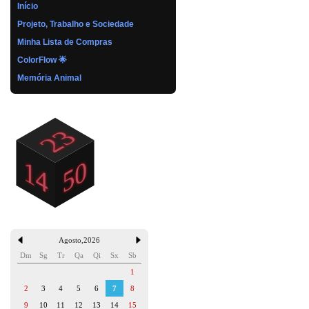
Início
Projeto, Trabalho e Sociedade
Minha Lista de Compras
ColorFlow 🌟
Memória Animal
Agosto
,
2026
Dm
Sg
Tr
Qa
Qi
Sx
Sb
1
2
3
4
5
6
7
8
9
10
11
12
13
14
15