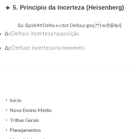
🔹 5. Princípio da Incerteza (Heisenberg)
Δ
x
⋅
Δ
p
≥
h
4
π
Delta x cdot Delta p geq rac{h}{4pi}
Δ
x
Delta x
: incerteza na posição
Δ
p
Delta p
: incerteza no momento
Início
Novo Ensino Médio
Trilhas Gerais
Planejamentos