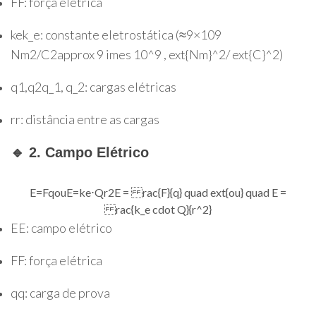
F
F
: força elétrica
k
e
k_e
: constante eletrostática (
≈
9
×
10
9
Nm
2
/
C
2
approx 9 imes 10^9 , ext{Nm}^2/ ext{C}^2
)
q
1
,
q
2
q_1, q_2
: cargas elétricas
r
r
: distância entre as cargas
🔹 2. Campo Elétrico
E
=
F
q
ou
E
=
k
e
⋅
Q
r
2
E = rac{F}{q} quad ext{ou} quad E =
rac{k_e cdot Q}{r^2}
E
E
: campo elétrico
F
F
: força elétrica
q
q
: carga de prova