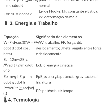
= mu cdot N
normal
Lei de Hooke:
k
k
: constante elástica;
F
=
k
⋅
x
F = k cdot x
x
x
: deformação da mola
🔋 3. Energia e Trabalho
Equação
Significado dos elementos
W
=
F
⋅
d
⋅
cos
(
θ
)
W = F
W
W
: trabalho;
F
F
: força;
d
d
:
cdot d cdot cos(
deslocamento;
θ
heta
: ângulo entre força
heta)
e deslocamento
E
c
=
1
2
m
⋅
v
2
E_c =
rac{1}{2} m cdot
E
c
E_c
: energia cinética
v^2
E
p
=
m
⋅
g
⋅
h
E_p = m
E
p
E_p
: energia potencial gravitacional;
cdot g cdot h
h
h
: altura
P
=
W
t
P = rac{W}
P
P
: potência;
t
t
: tempo
{t}
🌡️ 4. Termologia