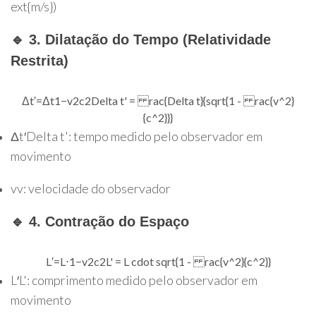
ext{m/s}
)
🔹 3. Dilatação do Tempo (Relatividade
Restrita)
Δ
t
′
=
Δ
t
1
−
v
2
c
2
Delta t' = rac{Delta t}{sqrt{1 - rac{v^2}
{c^2}}}
Δ
t
′
Delta t'
: tempo medido pelo observador em
movimento
v
v
: velocidade do observador
🔹 4. Contração do Espaço
L
′
=
L
⋅
1
−
v
2
c
2
L' = L cdot sqrt{1 - rac{v^2}{c^2}}
L
′
L'
: comprimento medido pelo observador em
movimento