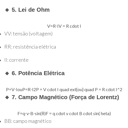
🔹 5. Lei de Ohm
V
=
R
⋅
I
V = R cdot I
V
V
: tensão (voltagem)
R
R
: resistência elétrica
I
I
: corrente
🔹 6. Potência Elétrica
P
=
V
⋅
I
ou
P
=
R
⋅
I
2
P = V cdot I quad ext{ou} quad P = R cdot I^2
🔹 7. Campo Magnético (Força de Lorentz)
F
=
q
⋅
v
⋅
B
⋅
sin
(
θ
)
F = q cdot v cdot B cdot sin( heta)
B
B
: campo magnético