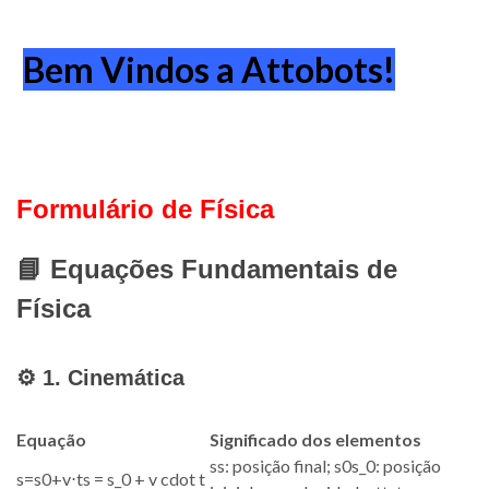
Bem Vindos a Attobots!
Formulário de Física
📘 Equações Fundamentais de
Física
⚙️ 1. Cinemática
Equação
Significado dos elementos
s
s
: posição final;
s
0
s_0
: posição
s
=
s
0
+
v
⋅
t
s = s_0 + v cdot t