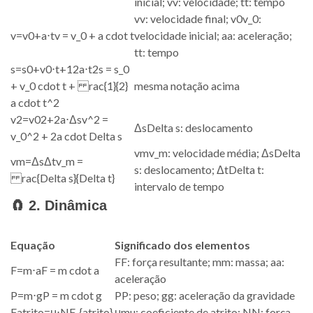
inicial;
v
v
: velocidade;
t
t
: tempo
v
v
: velocidade final;
v
0
v_0
:
v
=
v
0
+
a
⋅
t
v = v_0 + a cdot t
velocidade inicial;
a
a
: aceleração;
t
t
: tempo
s
=
s
0
+
v
0
⋅
t
+
1
2
a
⋅
t
2
s = s_0
+ v_0 cdot t + rac{1}{2}
mesma notação acima
a cdot t^2
v
2
=
v
0
2
+
2
a
⋅
Δ
s
v^2 =
Δ
s
Delta s
: deslocamento
v_0^2 + 2a cdot Delta s
v
m
v_m
: velocidade média;
Δ
s
Delta
v
m
=
Δ
s
Δ
t
v_m =
s
: deslocamento;
Δ
t
Delta t
:
rac{Delta s}{Delta t}
intervalo de tempo
🧲 2. Dinâmica
Equação
Significado dos elementos
F
F
: força resultante;
m
m
: massa;
a
a
:
F
=
m
⋅
a
F = m cdot a
aceleração
P
=
m
⋅
g
P = m cdot g
P
P
: peso;
g
g
: aceleração da gravidade
F
a
t
r
i
t
o
=
μ
⋅
N
F_{atrito}
μ
mu
: coeficiente de atrito;
N
N
: força