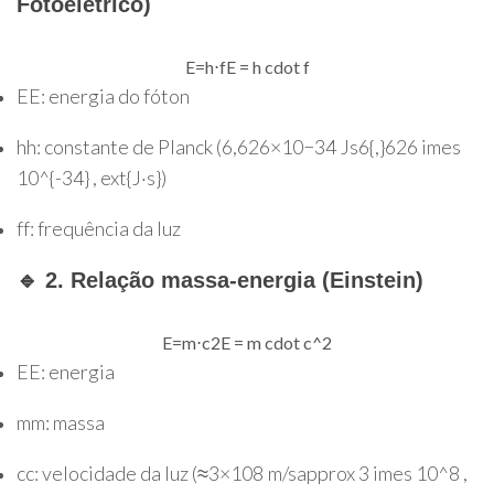
Fotoelétrico)
E
=
h
⋅
f
E = h cdot f
E
E
: energia do fóton
h
h
: constante de Planck (
6,626
×
10
−
34
J
s
6{,}626 imes
10^{-34} , ext{J·s}
)
f
f
: frequência da luz
🔹 2. Relação massa-energia (Einstein)
E
=
m
⋅
c
2
E = m cdot c^2
E
E
: energia
m
m
: massa
c
c
: velocidade da luz (
≈
3
×
10
8
m/s
approx 3 imes 10^8 ,