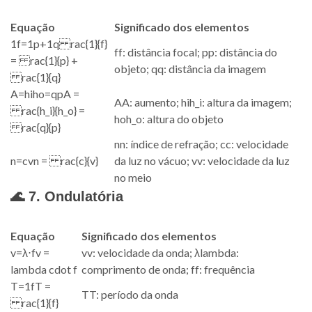
Equação
Significado dos elementos
1
f
=
1
p
+
1
q
rac{1}{f}
f
f
: distância focal;
p
p
: distância do
= rac{1}{p} +
objeto;
q
q
: distância da imagem
rac{1}{q}
A
=
h
i
h
o
=
q
p
A =
A
A
: aumento;
h
i
h_i
: altura da imagem;
rac{h_i}{h_o} =
h
o
h_o
: altura do objeto
rac{q}{p}
n
n
: índice de refração;
c
c
: velocidade
n
=
c
v
n = rac{c}{v}
da luz no vácuo;
v
v
: velocidade da luz
no meio
🌊 7. Ondulatória
Equação
Significado dos elementos
v
=
λ
⋅
f
v =
v
v
: velocidade da onda;
λ
lambda
:
lambda cdot f
comprimento de onda;
f
f
: frequência
T
=
1
f
T =
T
T
: período da onda
rac{1}{f}