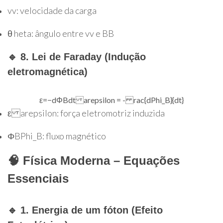
v
v
: velocidade da carga
θ
heta
: ângulo entre
v
v
e
B
B
🔹 8. Lei de Faraday (Indução
eletromagnética)
ε
=
−
d
Φ
B
d
t
arepsilon = - rac{dPhi_B}{dt}
ε
arepsilon
: força eletromotriz induzida
Φ
B
Phi_B
: fluxo magnético
🧠 Física Moderna – Equações
Essenciais
🔹 1. Energia de um fóton (Efeito