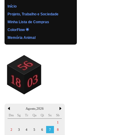
Início
Projeto, Trabalho e Sociedade
Minha Lista de Compras
ColorFlow 🌟
Memória Animal
Agosto
,
2026
Dm
Sg
Tr
Qa
Qi
Sx
Sb
1
2
3
4
5
6
7
8