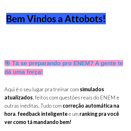
Bem Vindos a Attobots!
🎯
Tá se preparando pro ENEM? A gente te
dá uma força!
Aqui é o seu lugar pra treinar com
simulados
atualizados
, feitos com questões reais do ENEM e
outras inéditas. Tudo com
correção automática na
hora
,
feedback inteligente
e um
ranking pra você
ver como tá mandando bem!