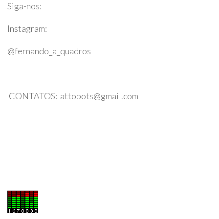
Siga-nos:
Instagram:
@fernando_a_quadros
CONTATOS: attobots@gmail.com